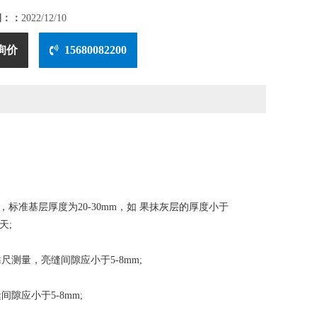
期：：
2022/12/10
询价
15680082200
准基层厚度为20-30mm，如 果抹灰层的厚度小于
天;
量，亮缝间隙应小于5-8mm;
应小于5-8mm;