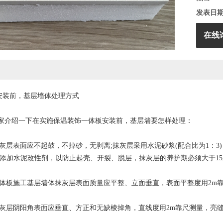
发表日
在线
安装前，基层墙体处理方式
介绍一下在实施保温装饰一体板安装前，基层墙要怎样处理：
表面应不起鼓，不掉砂，无剥离;抹灰层采用水泥砂浆(配合比为1：3)，标
里添加水泥改性剂，以防止起壳、开裂、脱层，抹灰层的养护期必须大于15
板施工基层墙体抹灰层表面质量应平整、立面垂直，表面平整度用2m靠尺测
层阴阳角表面应垂直、方正和无缺棱掉角，直线度用2m靠尺测量，亮缝间隙