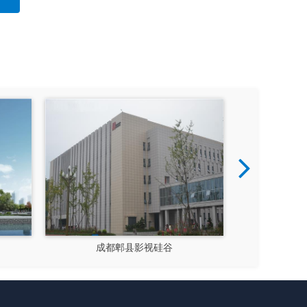
成都郫县影视硅谷
新都