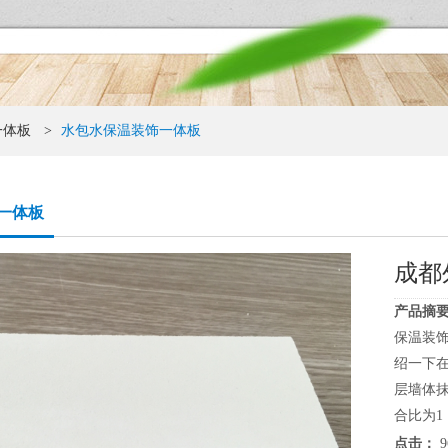
一体板
>
水包水保温装饰一体板
一体板
成都
产品摘要
保温装
绍一下
层墙体抹
合比为1：
点击：
9