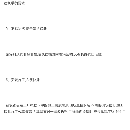
建筑学的要求.
5、不易沾污,便于清洁保养
氟涂料膜的非黏着性,使表面很难附着污染物,具有良好的自洁性.
6、安装施工,方便快捷
铝板都是在工厂根据下单图加工完成后,到现场直接安装,不需要现场裁切,加工.
因此施工效率很高,尤其是面对一些多边形,二维曲面造型时,更是体现了这个特点.