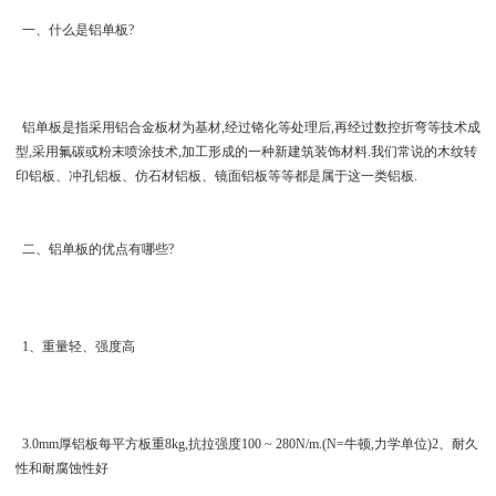
一、什么是铝单板?
铝单板是指采用铝合金板材为基材,经过铬化等处理后,再经过数控折弯等技术成
型,采用氟碳或粉末喷涂技术,加工形成的一种新建筑装饰材料.我们常说的木纹转
印铝板、冲孔铝板、仿石材铝板、镜面铝板等等都是属于这一类铝板.
二、铝单板的优点有哪些?
1、重量轻、强度高
3.0mm厚铝板每平方板重8kg,抗拉强度100 ~ 280N/m.(N=牛顿,力学单位)2、耐久
性和耐腐蚀性好