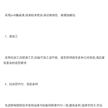
采用pvdf氟碳漆,或者粉末喷涂,保证耐候性、耐腐蚀极佳.
3、易加工
采用先加工后喷漆工艺,铝板可加工成平面、弧型和球面等多种几何形状,满足建
筑复杂的造型要求.
4、抗涂层均匀、色彩多样
先进静电喷除技术使得油漆与铝板间附着均匀一致,颜色多样,选择空间大,符合