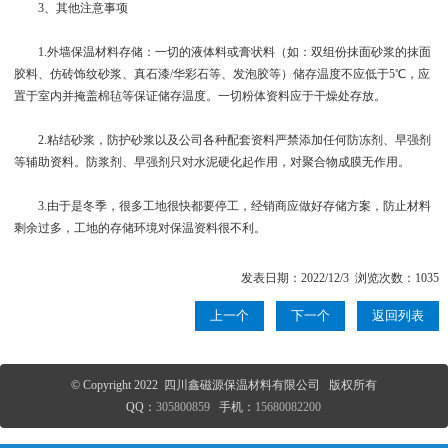
3、其他注意事项
1.外墙保温材料存储：一切的液体料或膏状料（如：双组份抹面砂浆的抹面
胶料、仿砖饰纹砂浆、真石漆/华彩石等、发泡胶等）储存温度不应低于5℃，应
置于室内并掩盖棉毡等保证储存温度。一切粉体资料应于干燥处存放。
2.粘结砂浆，防护砂浆以及公司各种配套资料严禁添加任何防冻剂、早强剂
等辅助资料。防浆剂、早强剂只对水泥硬化起作用，对聚合物成膜无作用。
3.由于是冬季，很多工地很快都要停工，经销商应做好存储方案，防止材料
剩余过多，工地的存储环境对保温资料很不利。
发表日期：2022/12/3 浏览次数：1035
上一个
下一个
返回列表
© Copyright 2022 四川鑫磁源保温材料有限公司 版权所有
QQ：
305800859
手机：
15680082200