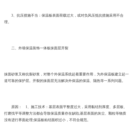
3、抗压措施不当：保温板表面荷载过大，或对负风压抵抗措施采用不合
理。
二、外墙保温装饰一体板抹面层开裂
抹面砂浆又称抗裂砂浆，对整个外保温系统起着重要作用，为外保温板建立起一
道可靠的保护层。开裂的抹面层无法解决外保温的保温、隔热等一系列问题。
原因： 1、施工技术：基层表面平整度过大，采用黏结剂厚度、多层板、
打磨找平等调整方法都会导致保温质量存在缺陷;基层表面的灰尘、颗粒等物质
没有进行界面处理;保温板粘结面积过小，不符合规范。