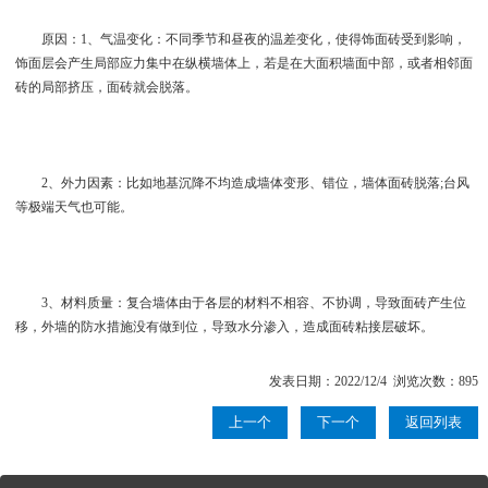
原因：1、气温变化：不同季节和昼夜的温差变化，使得饰面砖受到影响，
饰面层会产生局部应力集中在纵横墙体上，若是在大面积墙面中部，或者相邻面
砖的局部挤压，面砖就会脱落。
2、外力因素：比如地基沉降不均造成墙体变形、错位，墙体面砖脱落;台风
等极端天气也可能。
3、材料质量：复合墙体由于各层的材料不相容、不协调，导致面砖产生位
移，外墙的防水措施没有做到位，导致水分渗入，造成面砖粘接层破坏。
发表日期：2022/12/4 浏览次数：895
上一个
下一个
返回列表